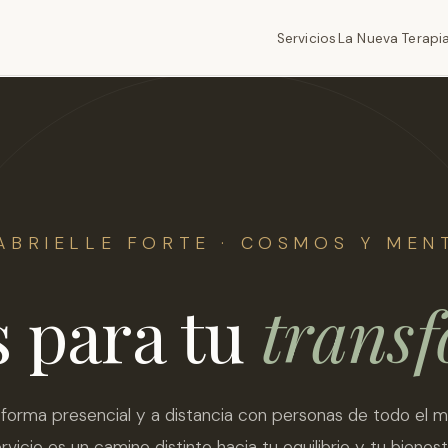
Servicios
La Nueva Terapi
ABRIELLE FORTE · COSMOS Y MEN
s para tu
trans
 forma presencial y a distancia con personas de todo el 
rvicio es un camino distinto hacia tu equilibrio y tu bienest