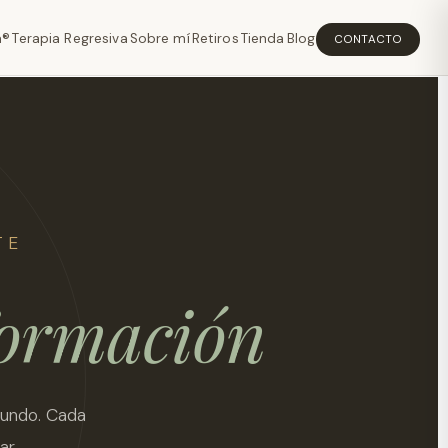
a®
Terapia Regresiva
Sobre mí
Retiros
Tienda
Blog
CONTACTO
TE
formación
mundo. Cada
ar.