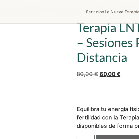
para la Fertilidad – Sesiones Presenciales o a Distan
Servicios
La Nueva Terapi
Terapia LNT
– Sesiones 
Distancia
80,00
€
60,00
€
Equilibra tu energía fís
fertilidad con la Terap
disponibles de forma pr