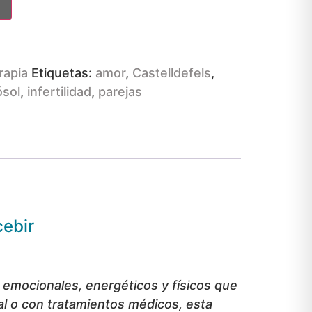
rapia
Etiquetas:
amor
,
Castelldefels
,
ósol
,
infertilidad
,
parejas
cebir
s emocionales, energéticos y físicos que
al o con tratamientos médicos, esta