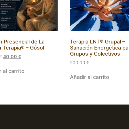
n Presencial de La
Terapia LNT® Grupal –
 Terapia® – Gósol
Sanación Energética pa
Grupos y Colectivos
€
40,00
€
200,00
€
 al carrito
Añadir al carrito