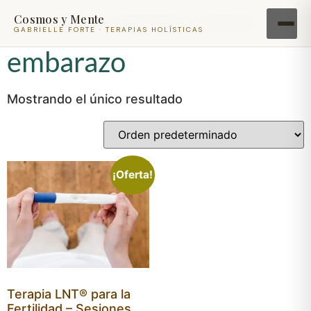
Cosmos y Mente
Inicio
/ Productos etiquetados “embarazo”
GABRIELLE FORTE · TERAPIAS HOLÍSTICAS
embarazo
Mostrando el único resultado
¡Oferta!
Terapia LNT® para la
Fertilidad – Sesiones