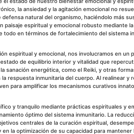
 el estado de nuestro bienestar emocional y espiritu
crónico, la ansiedad y la agitación emocional no re
de defensa natural del organismo, haciéndolo más sus
 paisaje espiritual y emocional robusto mediante la 
re todo en términos de fortalecimiento del sistema i
ión espiritual y emocional, nos involucramos en un
tado de equilibrio interior y vitalidad que repercut
la sanación energética, como el Reiki, y otras formas
 la respuesta inmunitaria del cuerpo. Al realinear y 
rven para amplificar los mecanismos curativos inna
ífico y tranquilo mediante prácticas espirituales y 
namiento óptimo del sistema inmunitario. La reducci
etivos centrales de la curación espiritual, desemp
n la optimización de su capacidad para mantener la s