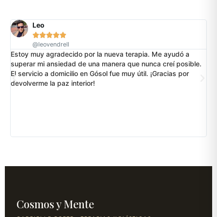
Leo





@leovendrell
Estoy muy agradecido por la nueva terapia. Me ayudó a
Es
superar mi ansiedad de una manera que nunca creí posible.
su
El servicio a domicilio en Gósol fue muy útil. ¡Gracias por
nu
devolverme la paz interior!
Gó
út
de
Cosmos y Mente